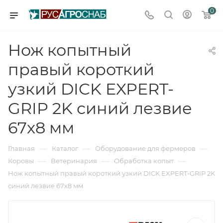
0
Нож копытный
правый короткий
узкий DICK EXPERT-
GRIP 2K синий лезвие
67x8 мм
—
—
—
Главная
Каталог
Оборудование для фермеров
—
—
—
Коровы
Ветеринария
Обработка копыт
Нож копытный правый короткий узкий DICK EXPERT-GRIP 2K
синий лезвие 67x8 мм