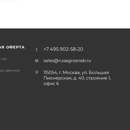
АЯ ОФЕРТА
+7 495 902-58-20
 на
sales@rusagrosnab.ru
ых данных
115054, г. Москва, ул. Большая
Пионерская, д. 40, строение 1,
офис 6