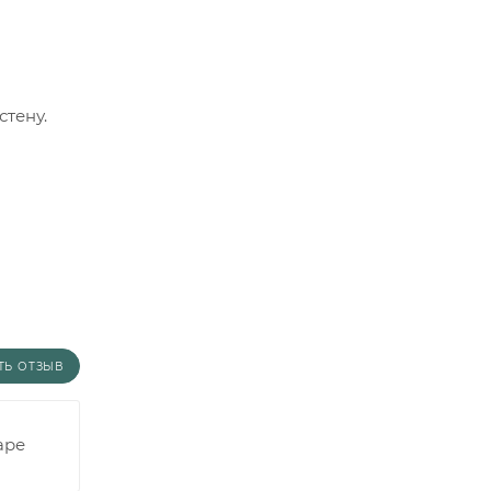
стену.
ТЬ ОТЗЫВ
аре