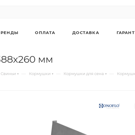
БРЕНДЫ
ОПЛАТА
ДОСТАВКА
ГАРАН
388x260 мм
—
—
—
Свиньи
Кормушки
Кормушки для сена
Кормушка