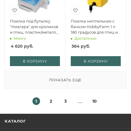
Поилка под бутылку
Поилка ниппельная с
"Ниагара" для кроликов
бачком HobbyFarm 1 л
и птиц, пластик/металл,
180 градусов для птиц и
комплект 2 шт.
кроликов с креплением
Много
Достаточно
на клетку
4 620
руб.
564
руб.
В КОРЗИНУ
В КОРЗИНУ
ПОКАЗАТЬ ЕЩЕ
1
2
3
10
КАТАЛОГ