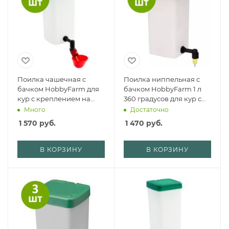
Поилка чашечная с
Поилка ниппельная с
бачком HobbyFarm для
бачком HobbyFarm 1 л
кур с креплением на
360 градусов для кур с
клетку, 1 л, красная,
креплением на клетку,
Много
Достаточно
комплект 3 шт.
комплект 3 шт.
1 570
руб.
1 470
руб.
В КОРЗИНУ
В КОРЗИНУ