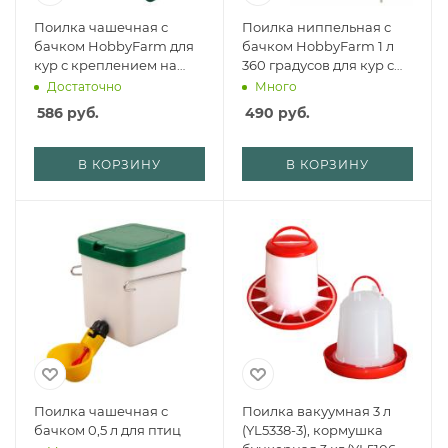
Поилка чашечная с
Поилка ниппельная с
бачком HobbyFarm для
бачком HobbyFarm 1 л
кур с креплением на
360 градусов для кур с
клетку, 1 л, зеленая
креплением на клетку
Достаточно
Много
586
руб.
490
руб.
В КОРЗИНУ
В КОРЗИНУ
Поилка чашечная с
Поилка вакуумная 3 л
бачком 0,5 л для птиц
(YL5338-3), кормушка