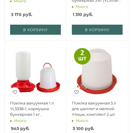
бункерная 3 кг (YL5106-
Много
3), набор
Много
3 170
руб.
1 310
руб.
В КОРЗИНУ
В КОРЗИНУ
Поилка вакуумная 1 л
Поилка вакуумная 5 л
YL5338-1, кормушка
для цыплят и мелкой
бункерная 1 кг
птицы, комплект 2 шт.
XM3319RED, набор
Много
Много
945
руб.
5 100
руб.