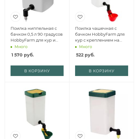
Поилка ниппельная с
Поилка чашечная с
бачком 0,5 л 90 градусов
бачком HobbyFarm для
HobbyFarm для кур и
кур с креплением на
кроликов с креплением
клетку, 1 л, красная
Много
Много
на клетку, комплект 3 шт.
1 570
руб.
522
руб.
В КОРЗИНУ
В КОРЗИНУ