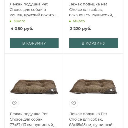
Лежак подушка Pet
Лежак подушка Pet
Choice для собак и
Choice для собак,
кошек, круглый 66х66х15
65х50х11 см, пушистый,
см, меховой, бежевый
коричневый
Много
Много
4 080
руб.
2 220
руб.
В КОРЗИНУ
В КОРЗИНУ
Лежак подушка Pet
Лежак подушка Pet
Choice для собак,
Choice для собак,
77х57х13 см, пушистый,
88х65х15 см, пушистый,