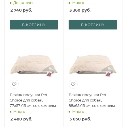
коричневый
коричневый
Достаточно
Много
2 740
руб.
3 360
руб.
В КОРЗИНУ
В КОРЗИНУ
Лежак подушка Pet
Лежак подушка Pet
Choice для собак,
Choice для собак,
77х57х15 см, со съемным
88х65х15 см, со съемным
чехлом на молнии,
чехлом на молнии,
Много
Много
кремовый
кремовый
2 480
руб.
3 050
руб.