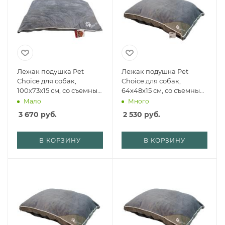
Лежак подушка Pet
Лежак подушка Pet
Choice для собак,
Choice для собак,
100х73х15 см, со съемным
64х48х15 см, со съемным
чехлом на молнии,
чехлом, серый
Мало
Много
серый
3 670
руб.
2 530
руб.
В КОРЗИНУ
В КОРЗИНУ