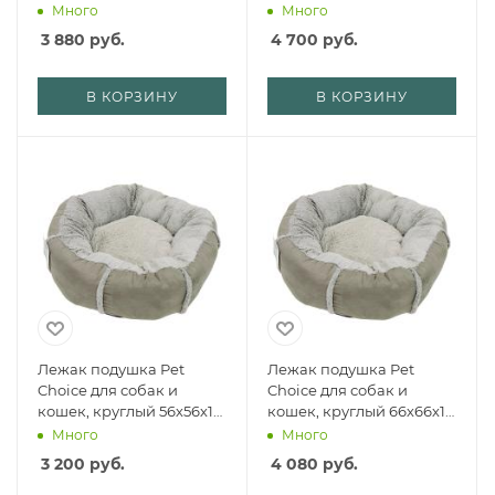
чехлом, графит
съемным чехлом, графит
Много
Много
3 880
руб.
4 700
руб.
В КОРЗИНУ
В КОРЗИНУ
Лежак подушка Pet
Лежак подушка Pet
Choice для собак и
Choice для собак и
кошек, круглый 56х56х15
кошек, круглый 66х66х15
см, меховой, серый
см, меховой, серый
Много
Много
3 200
руб.
4 080
руб.