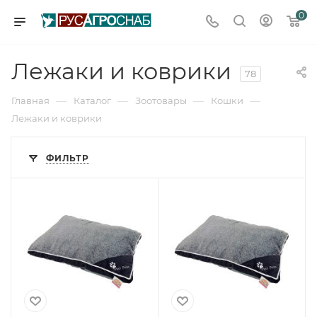
0
Лежаки и коврики
78
—
—
—
—
Главная
Каталог
Зоотовары
Кошки
Лежаки и коврики
ФИЛЬТР