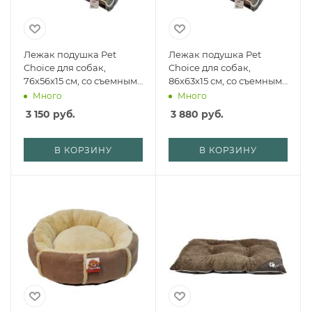
Лежак подушка Pet
Лежак подушка Pet
Choice для собак,
Choice для собак,
76х56х15 см, со съемным
86х63х15 см, со съемным
чехлом, серый
чехлом, серый
Много
Много
3 150
руб.
3 880
руб.
В КОРЗИНУ
В КОРЗИНУ