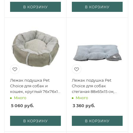
В КОРЗИНУ
В КОРЗИНУ
Лежак подушка Pet
Лежак подушка Pet
Choice для собак и
Choice для собак
кошек, круглый 76х76х15
стеганая 88х65х15 см,
см, меховой, серый
пушистый, серый
Много
Много
5 060
руб.
3 360
руб.
В КОРЗИНУ
В КОРЗИНУ