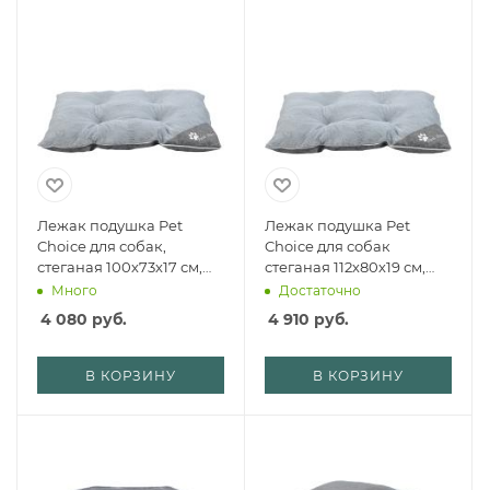
Лежак подушка Pet
Лежак подушка Pet
Choice для собак,
Choice для собак
стеганая 100х73х17 см,
стеганая 112х80х19 см,
пушистый, серый
пушистый, серый
Много
Достаточно
4 080
руб.
4 910
руб.
В КОРЗИНУ
В КОРЗИНУ