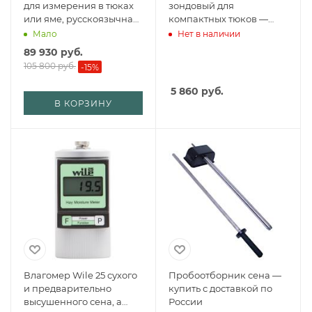
для измерения в тюках
зондовый для
или яме, русскоязычная
компактных тюков —
версия — купить с
купить с доставкой по
Мало
Нет в наличии
доставкой по России
России
89 930
руб.
105 800
руб.
-
15
%
5 860
руб.
В КОРЗИНУ
Влагомер Wile 25 сухого
Пробоотборник сена —
и предварительно
купить с доставкой по
высушенного сена, а
России