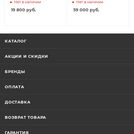
также зеленой массы —
Нет в наличии
Нет в наличии
купить с доставкой по
19 800
руб.
59 000
руб.
России
КАТАЛОГ
АКЦИИ И СКИДКИ
БРЕНДЫ
ОПЛАТА
ДОСТАВКА
ВОЗВРАТ ТОВАРА
ГАРАНТИЯ