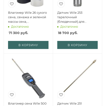
Влагомер Wile 26 сухого
Датчик Wile 253
сена, сенажа и зеленой
тарелочный
массы сена,
(блюдечный) для
непрессованных и
измерения влажности
Достаточно
Достаточно
тюкованных,
непрессованного сена
71 300
руб.
18 700
руб.
русскоязычная версия
— купить с доставкой по
— купить с доставкой по
России
России
В КОРЗИНУ
В КОРЗИНУ
Влагомер сена Wile 500
Датчик Wile 251