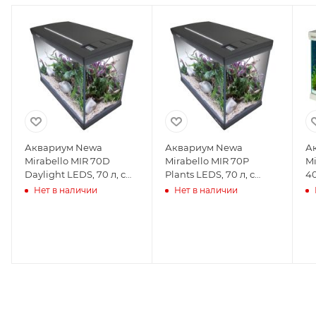
Аквариум Newa
Аквариум Newa
А
Mirabello MIR 70D
Mirabello MIR 70P
Mi
Daylight LEDS, 70 л, с
Plants LEDS, 70 л, с
40
фильтром,
фильтром,
н
Нет в наличии
Нет в наличии
нагревателем и
нагревателем и
о
освещением рассвет-
освещением рассвет-
з
закат, серый NEW
закат, серый NEW
V
VERSION
VERSION